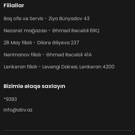
Filiallar
Baş ofis və Servis - Ziya Bünyadov 43
Nəzarət mağazası - Əhməd Rəcəbli 69Q
28 May filialı - Dilarə Əliyeva 237
Nərimanov filialı - Əhməd Rəcəbli 41A
Lənkəran filialı - Ləvəngi Dairəsi, Lənkəran 4200
Bizimlə əlaqə saxlayın
*9393
info@abv.az