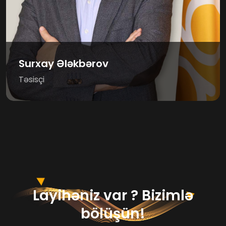
Surxay Ələkbərov
Təsisçi
Layihəniz var ? Bizimlə
bölüşün!