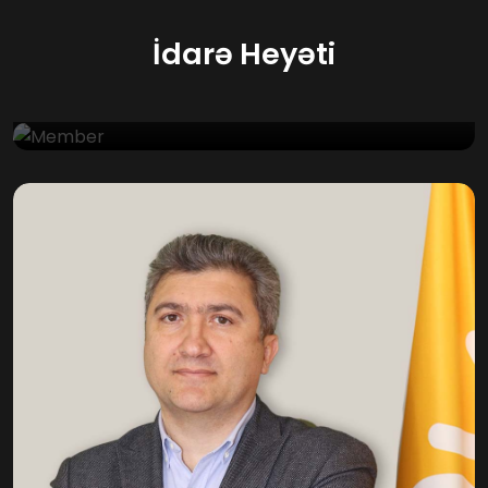
İdarə Heyəti
Mahir Əsədov
Direktor