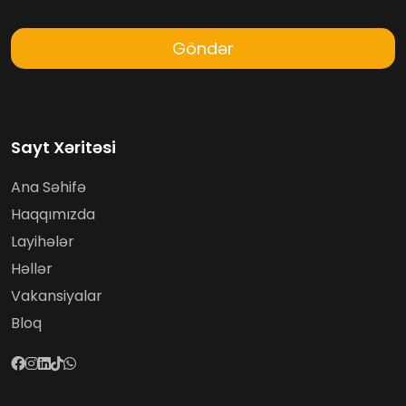
Göndər
Sayt Xəritəsi
Ana Səhifə
Haqqımızda
Layihələr
Həllər
Vakansiyalar
Bloq