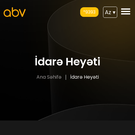
Az
▾
*9393
İdarə Heyəti
Ana Səhifə
İdarə Heyəti