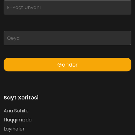
Göndər
Sayt Xəritəsi
Ana Səhifə
Haqqımızda
Layihələr