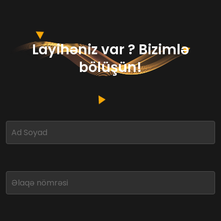
Layihəniz var ? Bizimlə
bölüşün!