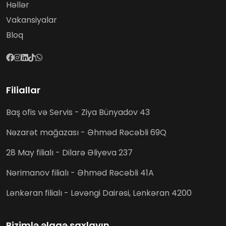
Həllər
Vakansiyalar
Bloq
Filiallar
Baş ofis və Servis - Ziya Bünyadov 43
Nəzarət mağazası - Əhməd Rəcəbli 69Q
28 May filialı - Dilarə Əliyeva 237
Nərimanov filialı - Əhməd Rəcəbli 41A
Lənkəran filialı - Ləvəngi Dairəsi, Lənkəran 4200
Bizimlə əlaqə saxlayın