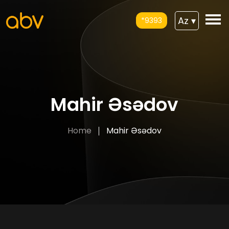
Az
▾
*9393
Mahir Əsədov
Home
Mahir Əsədov