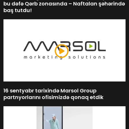
bu dəfə Qərb zonasında – Naftalan şəhərində
baş tutdu!
16 sentyabr tarixində Marsol Group
partnyorlarını ofisimizdə qonaq etdik