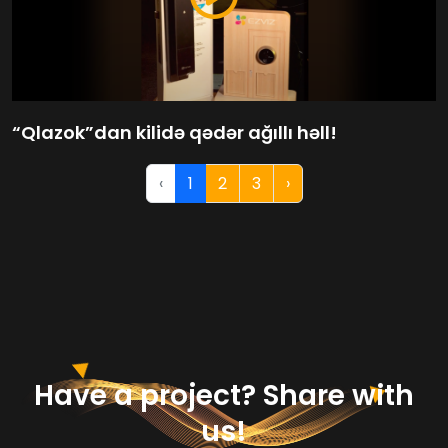
“Qlazok”dan kilidə qədər ağıllı həll!
‹
1
2
3
›
Have a project? Share with
us!