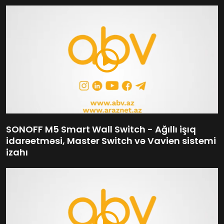
SONOFF M5 Smart Wall Switch - Ağıllı işıq
idarəetməsi, Master Switch və Vavien sistemi
izahı