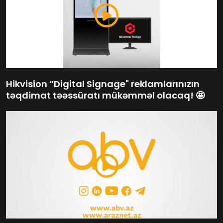
Hikvision “Digital Signage" reklamlarınızın
təqdimat təəssüratı mükəmməl olacaq! 🤩