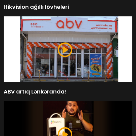
Hikvision ağıllı lövhələri
ABV artıq Lənkəranda!