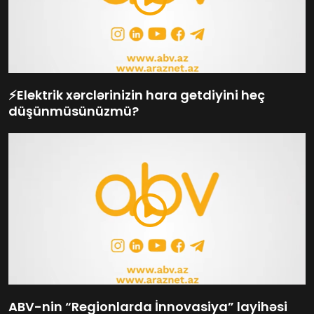
⚡️Elektrik xərclərinizin hara getdiyini heç
düşünmüsünüzmü?
ABV-nin “Regionlarda İnnovasiya” layihəsi