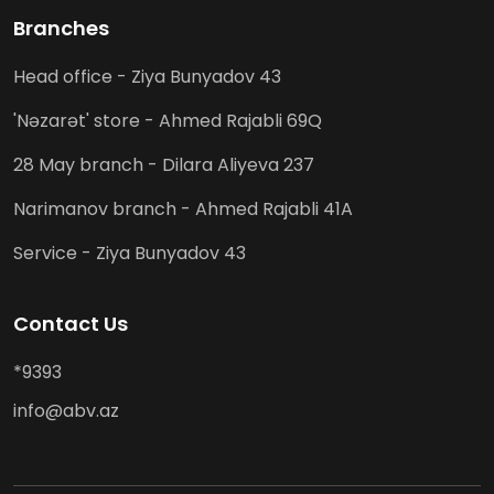
Branches
Head office - Ziya Bunyadov 43
'Nəzarət' store - Ahmed Rajabli 69Q
28 May branch - Dilara Aliyeva 237
Narimanov branch - Ahmed Rajabli 41A
Service - Ziya Bunyadov 43
Contact Us
*9393
info@abv.az